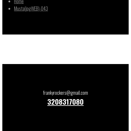
Home
Musta(jpgWEB)-043
frankyrockers@gmail.com
3208317080